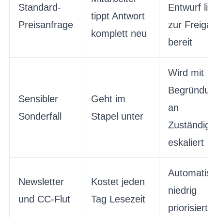
Standard-
Entwurf lie
tippt Antwort
Preisanfrage
zur Freiga
komplett neu
bereit
Wird mit
Begründun
Sensibler
Geht im
an
Sonderfall
Stapel unter
Zuständige
eskaliert
Automatisc
Newsletter
Kostet jeden
niedrig
und CC-Flut
Tag Lesezeit
priorisiert