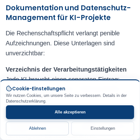
Dokumentation und Datenschutz-
Management für KI-Projekte
Die Rechenschaftspflicht verlangt penible
Aufzeichnungen. Diese Unterlagen sind
unverzichtbar:
Verzeichnis der Verarbeitungstätigkeiten
Jede KI braucht einen separaten Eintrag:
Cookie-Einstellungen
Zweck, Rechtsgrundlage, Datenkategorien,
Wir nutzen Cookies, um unsere Seite zu verbessern. Details in der
beteiligte Anbieter.
Datenschutzerklärung.
Alle akzeptieren
Datenschutzerklärung
KI-Nutzung muss
transparent kommuniziert werden – inklusive
Ablehnen
Einstellungen
Nennung von Dienstanbietern als