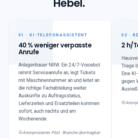
Hebel
.
01 · KI-TELEFONASSISTENT
02 · 
40 % weniger verpasste
2 h/
Anrufe
Hausve
Anlagenbauer NRW. Ein 24/7-Voicebot
Triage 
nimmt Serviceanrufe an, legt Tickets
Eine KI
mit Maschinennummer an und leitet an
gegen W
die richtige Fachabteilung weiter.
Ausreiß
Auskünfte zu Auftragsstatus,
Anonym
Lieferzeiten und Ersatzteilen kommen
sofort, auch nachts und am
Wochenende.
Anonymisierter Pilot · Branche übertragbar