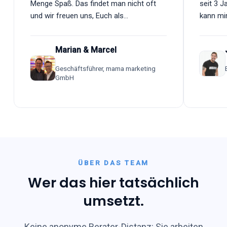
Menge Spaß. Das findet man nicht oft
seit 3 
und wir freuen uns, Euch als
kann mi
Weggefährten zu haben.
Marian & Marcel
Geschäftsführer,
mama marketing
GmbH
ÜBER DAS TEAM
Wer das hier tatsächlich
umsetzt
.
Keine anonyme Berater-Distanz: Sie arbeiten