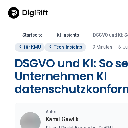
Startseite
KI-Insights
DSGVO und KI: S
KI für KMU
KI Tech-Insights
9 Minuten
8. Ju
DSGVO und KI: So s
Unternehmen KI
datenschutzkonfor
Autor
Kamil Gawlik
KI- und Digital-Experte bei DigiRift