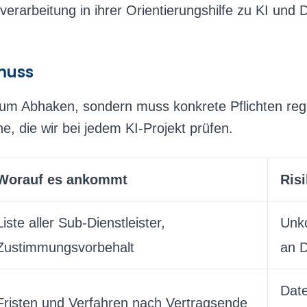
erarbeitung in ihrer Orientierungshilfe zu KI und
muss
zum Abhaken, sondern muss konkrete Pflichten rege
ne, die wir bei jedem KI-Projekt prüfen.
Worauf es ankommt
Ris
Liste aller Sub-Dienstleister,
Unko
Zustimmungsvorbehalt
an D
Date
Fristen und Verfahren nach Vertragsende