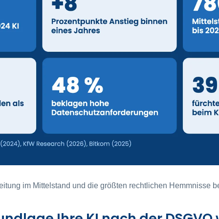
eitung im Mittelstand und die größten rechtlichen Hemmnisse b
ndlage Ihre KI nach der DSGVO w