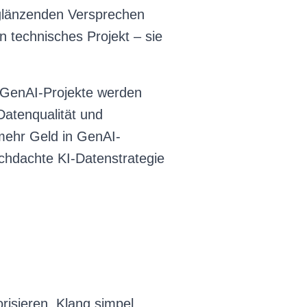
 glänzenden Versprechen
n technisches Projekt – sie
er GenAI-Projekte werden
atenqualität und
ehr Geld in GenAI-
rchdachte KI-Datenstrategie
isieren. Klang simpel.