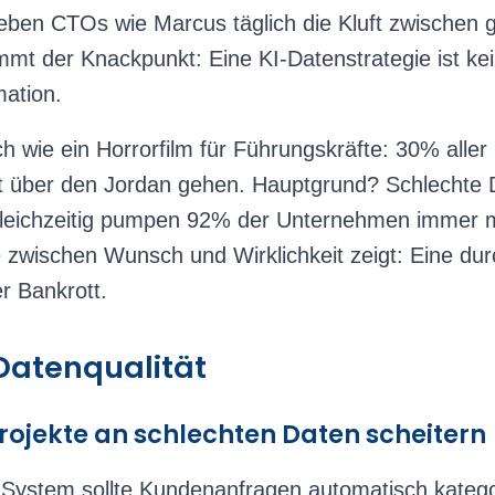
leben CTOs wie Marcus täglich die Kluft zwischen
mmt der Knackpunkt: Eine KI-Datenstrategie ist kei
mation.
ich wie ein Horrorfilm für Führungskräfte: 30% all
 über den Jordan gehen. Hauptgrund? Schlechte D
eichzeitig pumpen 92% der Unternehmen immer m
e zwischen Wunsch und Wirklichkeit zeigt: Eine du
r Bankrott.
 Datenqualität
ojekte an schlechten Daten scheitern
System sollte Kundenanfragen automatisch kategor