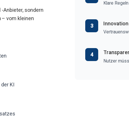
Klare Regeln
d -Anbieter, sondern
n
– vom kleinen
Innovation
3
Vertrauenswü
Transparen
4
ten
Nutzer müsse
der KI
msatzes