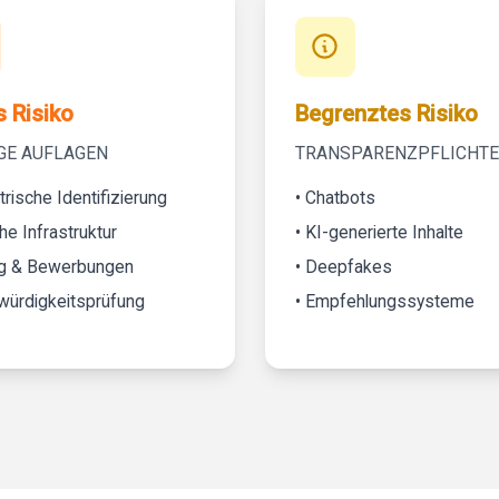
 Risiko
Begrenztes Risiko
GE AUFLAGEN
TRANSPARENZPFLICHT
trische Identifizierung
• Chatbots
che Infrastruktur
• KI-generierte Inhalte
ng & Bewerbungen
• Deepfakes
twürdigkeitsprüfung
• Empfehlungssysteme