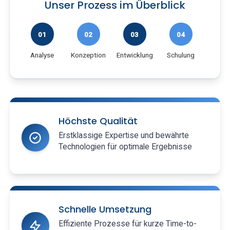
Unser Prozess im Überblick
01
02
03
04
0
Analyse
Konzeption
Entwicklung
Schulung
Supp
Höchste Qualität
Erstklassige Expertise und bewährte
Technologien für optimale Ergebnisse
Schnelle Umsetzung
Effiziente Prozesse für kurze Time-to-