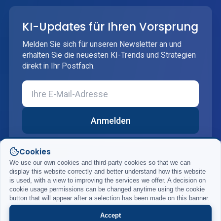
KI-Updates für Ihren Vorsprung
Melden Sie sich für unseren Newsletter an und
erhalten Sie die neuesten KI-Trends und Strategien
direkt in Ihr Postfach.
Anmelden
Cookies
We use our own cookies and third-party cookies so that we can
display this website correctly and better understand how this website
is used, with a view to improving the services we offer. A decision on
cookie usage permissions can be changed anytime using the cookie
© 2026 DigiRift. Alle Rechte vorbehalten.
button that will appear after a selection has been made on this banner.
Accept