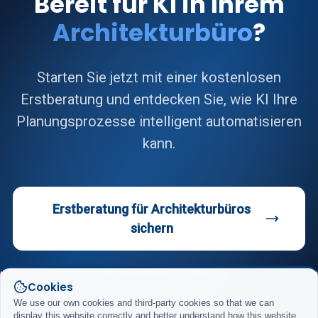
Bereit für KI in Ihrem
Architekturbüro
?
Starten Sie jetzt mit einer kostenlosen
Erstberatung und entdecken Sie, wie KI Ihre
Planungsprozesse intelligent automatisieren
kann.
Erstberatung für Architekturbüros
sichern
+49 40 74303583
Cookies
We use our own cookies and third-party cookies so that we can
display this website correctly and better understand how this website